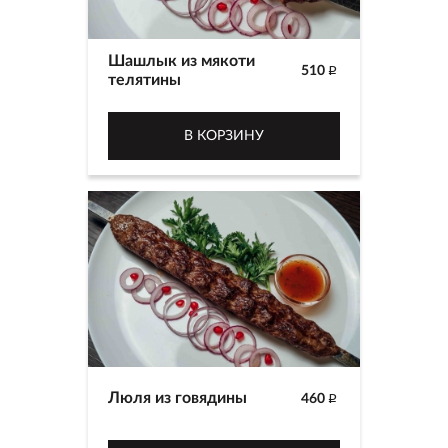
Шашлык из мякоти
510
p
телятины
В КОРЗИНУ
Люля из говядины
460
p