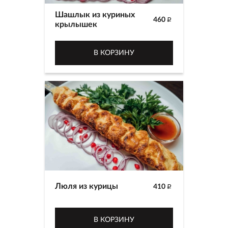
Шашлык из куриных
460
p
крылышек
В КОРЗИНУ
Люля из курицы
410
p
В КОРЗИНУ