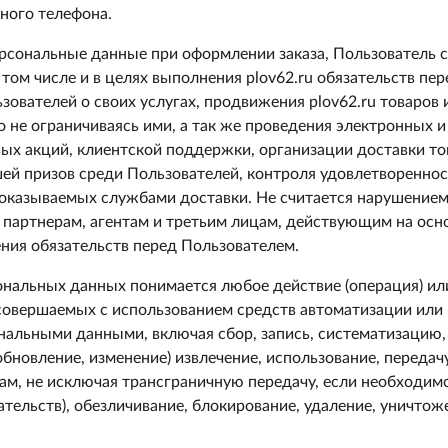
тного телефона.
рсональные данные при оформлении заказа, Пользователь с
в том числе и в целях выполнения plov62.ru обязательств пе
вателей о своих услугах, продвижения plov62.ru товаров и 
о не ограничиваясь ими, а так же проведения электронных и
ых акций, клиентской поддержки, организации доставки то
й призов среди Пользователей, контроля удовлетвореннос
, оказываемых службами доставки. Не считается нарушение
 партнерам, агентам и третьим лицам, действующим на осн
ения обязательств перед Пользователем.
нальных данных понимается любое действие (операция) ил
 совершаемых с использованием средств автоматизации или 
ональными данными, включая сбор, запись, систематизацию,
обновление, изменение) извлечение, использование, передачу
ам, не исключая трансграничную передачу, если необходимо
ательств), обезличивание, блокирование, удаление, уничто