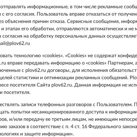
о отправлять информационные, в том числе рекламные сооб
с его согласия. Пользователь вправе отказаться от получе
ез объяснения причин отказа. Сервисные сообщения, инф
е и этапах его обработки, отправляются автоматически и не
 согласия на обработку персональных данных осуществляе
ail@plov62.ru
зовать технологию «cookies». «Cookies» не содержат конфи
.ru вправе передавать информацию о «cookies» Партнерам, 
ченные с plov62.ru договоры, для исполнения обязательст
целей статистики и оптимизации рекламных сообщений. Plo
есе посетителя Сайта plov62.ru. Данная информация не исп
и посетителя.
ществлять записи телефонных разговоров с Пользователем. П
щать попытки несанкционированного доступа к информации
ов, и/или передачу ее третьим лицам, не имеющим непоср
ю заказов в соответствие с п. 4 ст. 16 Федерального зако
ологиях и защите информации».