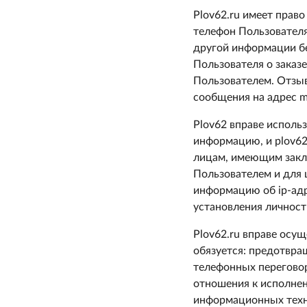
Plov62.ru имеет прав
телефон Пользователя 
другой информации б
Пользователя о заказ
Пользователем. Отзыв
сообщения на адрес m
Plov62 вправе исполь
информацию, и plov62
лицам, имеющим заклю
Пользователем и для 
информацию об ip-адр
установления личност
Plov62.ru вправе осу
обязуется: предотвра
телефонных переговор
отношения к исполнени
информационных техн