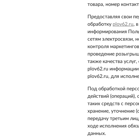
товара, номер контак
Предоставляя свои пе
обработку
plov62.ru
, 
информирования Пользо
сетям электросвязи, н
контроля маркетингов
проведение розыгрыше
также качества услуг
plov62.ru информации
plov62.ru, для исполн
Под обработкой персо
действий (операций),
таких средств с перс
хранение, уточнение (
передачу третьим лиц
ходе исполнения обяз
данных.