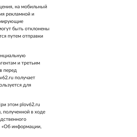
щения, на мобильный
ния рекламной и
ормирующие
 могут быть отклонены
тся путем отправки
денциальную
агентам и третьим
в перед
v62.ru получает
ользуется для
ри этом plov62.ru
, полученной в ходе
едственного
на «Об информации,