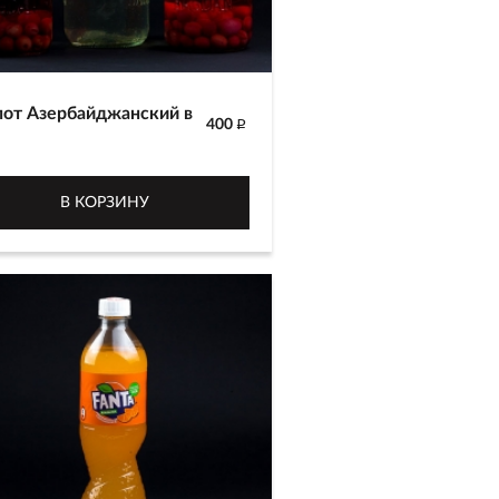
от Азербайджанский в
400
p
от Азербайджанского
зводителя Bagdan из свежих
В КОРЗИНУ
тов и ягод. Ассортимент:
л, алыча, айва, вишня, фейхоа.
 г