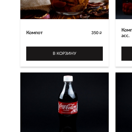
Комп
Компот
350
p
асс.
Компот из сухофруктов
Комп
собственного производства.
прои
В КОРЗИНУ
1000 г
фрук
кизи
1000