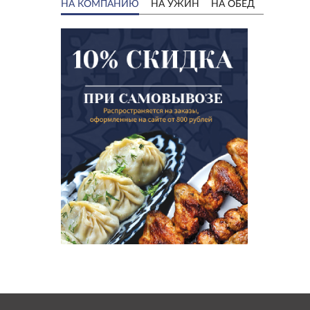
НА КОМПАНИЮ
НА УЖИН
НА ОБЕД
Казан-к
баранин