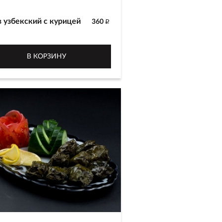
 узбекский с курицей
360
p
отовлен из белого риса сорта
р, мякоти курицы, красной и
В КОРЗИНУ
ой моркови с добавлением
 и шафрана
г