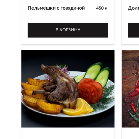
Пельмешки с говядиной
Дол
450
p
Миниатюрные пельмешки с
Мини
говядиной ручной лепки.
рисо
В КОРЗИНУ
Подаются со сметаной.
210 
250/30 г