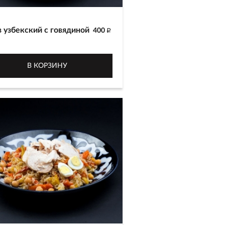
 узбекский с говядиной
400
p
отовлен из белого риса сорта
р, говядины, красной и
В КОРЗИНУ
ой моркови с добавлением
 и шафрана
г