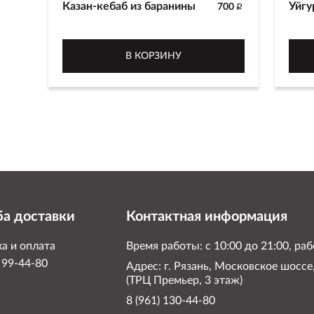
Казан-кебаб из баранины
Уйгу
700
p
Корейка баранины,
Трад
приготовленная с картофелем в
говя
В КОРЗИНУ
казане. Подается с луком и
лапш
овощами.
350 
350 г
а доставки
Контактная информация
а и оплата
Время работы: с 10:00 до 21:00, р
) 99-44-80
Адрес: г. Рязань, Московское шоссе
(ТРЦ Премьер, 3 этаж)
8 (961) 130-44-80