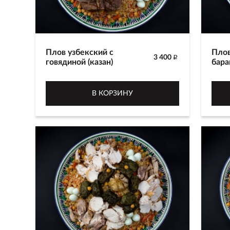
Плов узбекский с
Плов
3 400
p
говядиной (казан)
бара
Приготовлен из белого риса сорта
Приг
лазер, говядины, красной и
лазе
В КОРЗИНУ
желтой моркови с добавлением
желт
зиры и шафрана. Украшен
зиры
перепелиными яйцами и долмой.
пере
Время приготовления 2-2.5 часа.
Врем
3200 г
3200