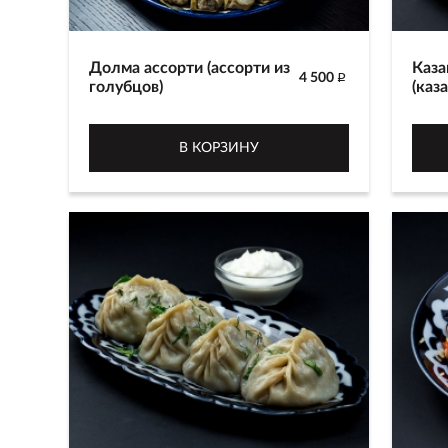
Долма ассорти (ассорти из
Каза
4 500
p
голубцов)
(каза
Долма ассорти (ассорти из
Коре
голубцов) - праздничное блюдо,
приг
В КОРЗИНУ
состоящее из следующих видов
каза
голубцов: долма в виноградных
луко
листьях, фаршированный
перц
болгарский перец,
1400
фаршированный баклажан,
фаршированный кабачок, голубцы
в капустных листах, картофель,
чеснок. Для приготовления
начинки используется постная
говядина, белый рис Осман,
помидоры. Принимается по
предварительному заказу за 1