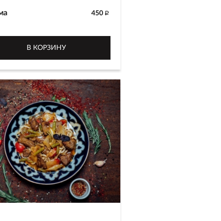
ма
450
p
-голубцы из говядины с
м в виноградных листьях.
В КОРЗИНУ
г