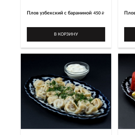
Плов узбекский с бараниной
Плов
450
p
Приготовлен из белого риса сорта
Приг
лазер, баранины, красной и
лазе
В КОРЗИНУ
желтой моркови с добавлением
желт
зиры и шафрана
зиры
350 г
350 