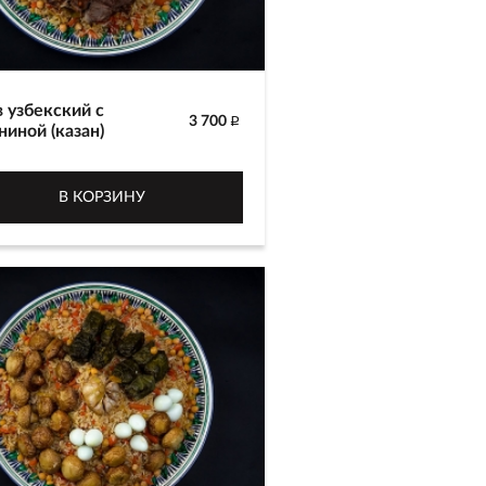
 узбекский с
3 700
p
ниной (казан)
отовлен из белого риса сорта
р, баранины, красной и
В КОРЗИНУ
ой моркови с добавлением
 и шафрана. Украшен
пелиными яйцами и долмой.
я приготовления 2-2.5 часа.
 г