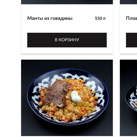
день. Готовится только в кафе в
ТРЦ Премьер.
3000 г
Манты из говядины
Плов
550
p
Традиционные узбекские манты,
Приг
приготовленные на пару, с
лазе
В КОРЗИНУ
начинкой из рубленной говядины,
желт
лука и специй. Подаются со
зиры
сметаной (4 шт).
350 
300/30 г