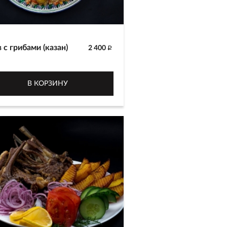
 с грибами (казан)
2 400
p
, приготовленный из белого
 сорта султан, шампиньонов,
В КОРЗИНУ
ной и желтой моркови с
влением зиры и шафрана.
я приготовления 2-2.5 часа.
вится только в кафе в ТРЦ
ьер.
 г