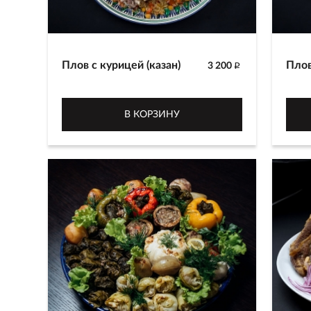
Плов с курицей (казан)
Плов
3 200
p
Плов, приготовленный из белого
Плов
риса сорта султан, курицы,
риса
В КОРЗИНУ
красной и желтой моркови с
крас
добавлением зиры и шафрана.
доба
Украшен перепелиными яйцами и
Врем
долмой. Время приготовления 2-
Гото
2.5 часа. Готовится только в кафе в
Прем
ТРЦ Премьер.
3000
3200 г