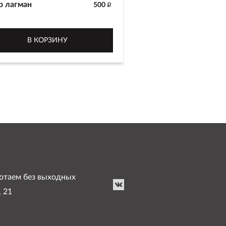
р лагман
500
p
иционное узбекское блюдо из
дины и овощей с домашней
В КОРЗИНУ
ой.
г
аботаем без выходных
, 21