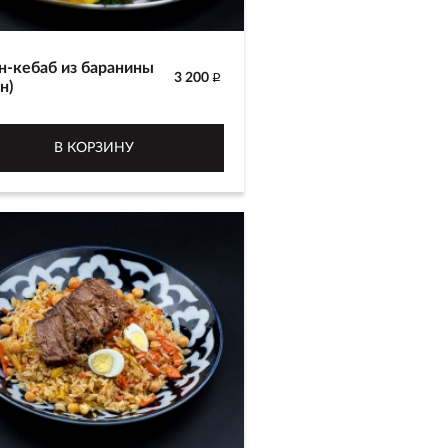
н-кебаб из баранины
3 200
p
н)
йка баранины,
отовленная с картофелем в
В КОРЗИНУ
не. Подается со свежим
м, помидорами, огурцами и
ем.
 г